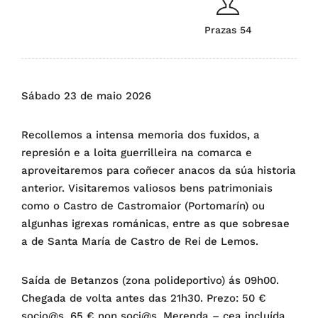
Prazas 54
Sábado 23 de maio 2026
Recollemos a intensa memoria dos
fuxidos
, a
represión
e a
loita guerrilleira
na comarca e
aproveitaremos para coñecer anacos da súa historia
anterior. Visitaremos valiosos bens patrimoniais
como o
Castro de Castromaior
(Portomarín) ou
algunhas igrexas románicas, entre as que sobresae
a de
Santa María de Castro de Rei de Lemos
.
Saída de Betanzos (zona polideportivo) ás 09h00.
Chegada de volta antes das 21h30. Prezo: 50 €
socio@s. 65 € non soci@s. Merenda – cea incluída.