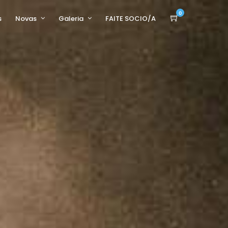
0
s
Novas
Galeria
FAITE SOCIO/A