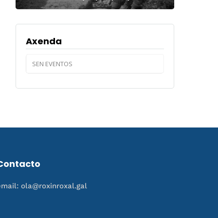
Axenda
SEN EVENTOS
Contacto
email: ola@roxinroxal.gal