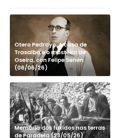
Otero Pedrayo. A casa de
Trasalba e o mosteiro de
Oseira, con Felipe Senén
(06/06/26)
Memoria dos fuxidos nas terras
de Paradela (23/05/26)