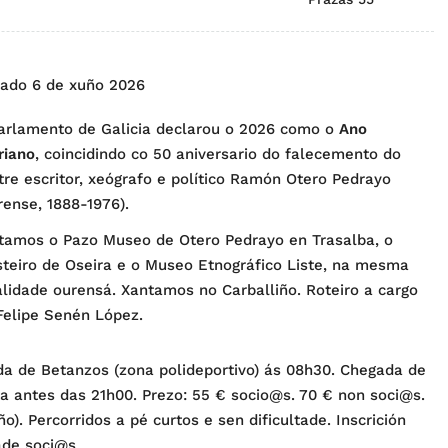
ado 6 de xuño 2026
arlamento de Galicia declarou o 2026 como o
Ano
riano
, coincidindo co 50 aniversario do falecemento do
stre escritor, xeógrafo e político Ramón Otero Pedrayo
rense, 1888-1976).
itamos o Pazo Museo de Otero Pedrayo en Trasalba, o
teiro de Oseira e o Museo Etnográfico Liste, na mesma
alidade ourensá. Xantamos no Carballiño. Roteiro a cargo
Felipe Senén López.
da de Betanzos (zona polideportivo) ás 08h30. Chegada de
ta antes das 21h00. Prezo: 55 € socio@s. 70 € non soci@s.
o). Percorridos a pé curtos e sen dificultade. Inscrición
ade soci@s.