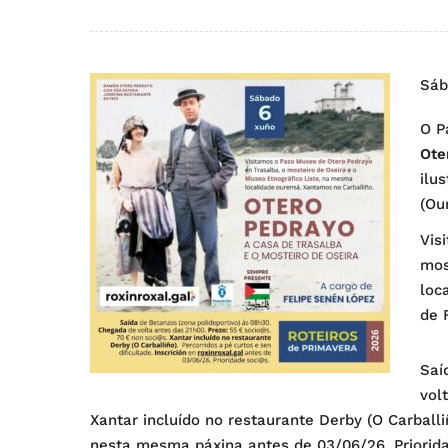
Sáb
O P
Ote
ilu
(Ou
Vis
mos
loc
de 
Saí
vol
Xantar incluído no restaurante Derby (O Carballiñ
nesta mesma páxina antes de 03/06/26. Priorid