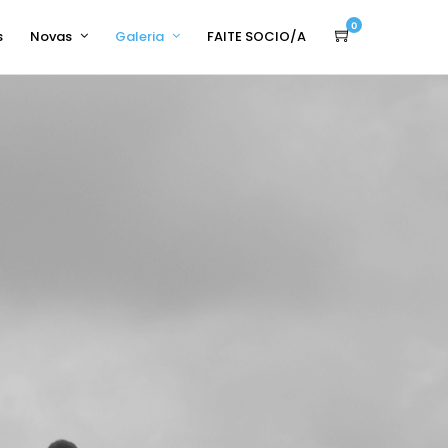
0
s
Novas
Galeria
FAITE SOCIO/A