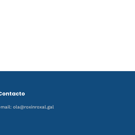
Contacto
email: ola@roxinroxal.gal