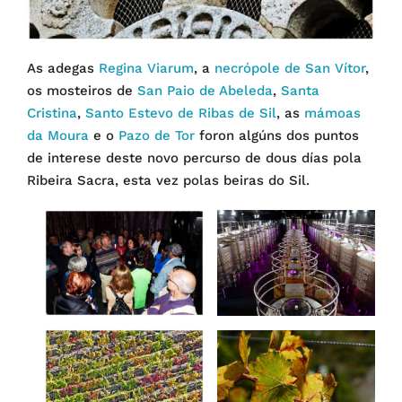
As adegas
Regina Viarum
, a
necrópole de San Vítor
,
os mosteiros de
San Paio de Abeleda
,
Santa
Cristina
,
Santo Estevo de Ribas de Sil
, as
mámoas
da Moura
e o
Pazo de Tor
foron algúns dos puntos
de interese deste novo percurso de dous días pola
Ribeira Sacra, esta vez polas beiras do Sil.