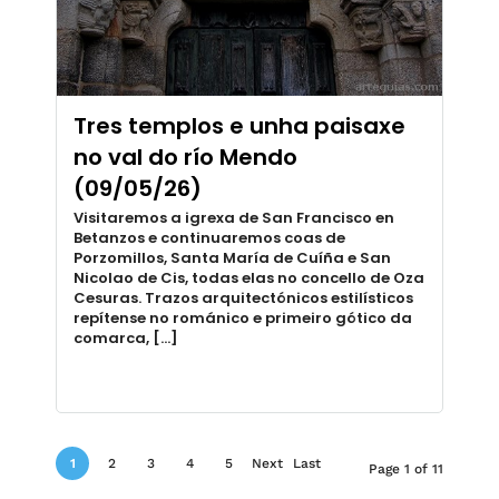
Tres templos e unha paisaxe
no val do río Mendo
(09/05/26)
Visitaremos a igrexa de San Francisco en
Betanzos e continuaremos coas de
Porzomillos, Santa María de Cuíña e San
Nicolao de Cis, todas elas no concello de Oza
Cesuras. Trazos arquitectónicos estilísticos
repítense no románico e primeiro gótico da
comarca, […]
1
2
3
4
5
Next
Last
Page 1 of 11
›
»