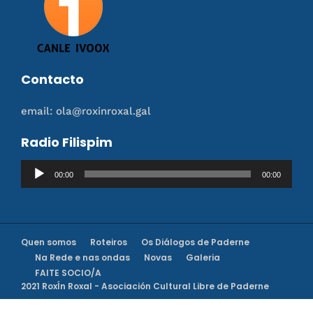
Contacto
email: ola@roxinroxal.gal
Radio Filispim
Reproductor
00:00
00:00
de
audio
Quen somos
Roteiros
Os Diálogos de Paderne
Na Rede e nas ondas
Novas
Galeria
FAITE SOCIO/A
2021 RoxÍn Roxal - Asociación Cultural Libre de Paderne