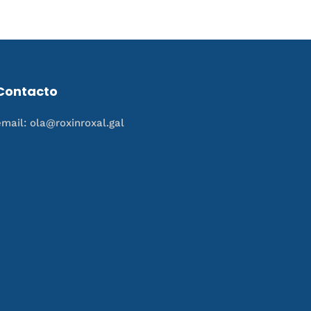
Contacto
email: ola@roxinroxal.gal