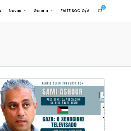
0
s
Novas
Galeria
FAITE SOCIO/A