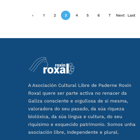
‹
1
2
3
4
5
6
7
Next
Last
Previ
›
»
ous
A Asociación Cultural Libre de Paderne Roxín
Roxal quere ser parte activa no renacer da
Galiza consciente e orgullosa de si mesma,
valoradora do seu pasado, da súa riqueza
biolóxica, da súa lingua e cultura, do seu
riquísimo e esquecido patrimonio. Somos unha
asociación libre, independente e plural.