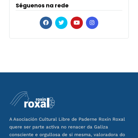
Séguenos na rede
A Asociación Cultural Libre de Paderne Roxín Roxal
quere ser parte activa no renacer da Galiza
consciente e orgullosa de si mesma, valoradora do