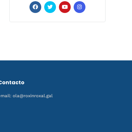
Contacto
email: ola@roxinroxal.gal