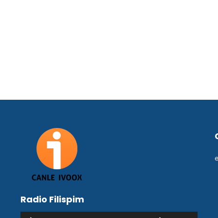
Radio Filispim
Reproductor
Utiliza