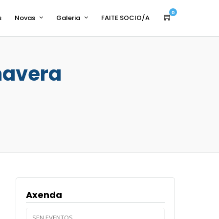
0
s
Novas
Galeria
FAITE SOCIO/A
mavera
Axenda
SEN EVENTOS