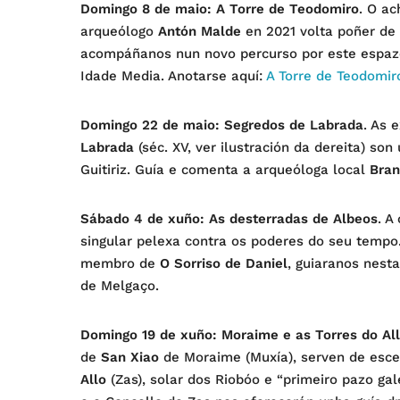
Domingo 8 de maio: A Torre de Teodomiro
. O ac
arqueólogo
Antón Malde
en 2021 volta poñer de
acompáñanos nun novo percurso por este espaz
Idade Media. Anotarse aquí:
A Torre de Teodomiro
Domingo 22 de maio: Segredos de Labrada
. As 
Labrada
(séc. XV, ver ilustración da dereita) so
Guitiriz. Guía e comenta a arqueóloga local
Bran
Sábado 4 de xuño: As desterradas de Albeos
. A
singular pelexa contra os poderes do seu tempo
membro de
O Sorriso de Daniel
, guiaranos nest
de Melgaço.
Domingo 19 de xuño: Moraime e as Torres do All
de
San Xiao
de Moraime (Muxía), serven de esce
Allo
(Zas), solar dos Riobóo e “primeiro pazo gal