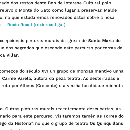
hado dos restos deste Ben de Interese Cultural polo
 relevo o Monte do Gato como lugar a preservar. Malde
o, no que estudaremos renovados datos sobre a nosa
 – Roxín Roxal (roxinroxal.gal)
excepcionais pinturas murais da igrexa de
Santa María de
n un dos segredos que esconde este percurso por terras de
ca Villar
.
 comezos do século XVI un grupo de monxas mantivo unha
.
Carme Varela
, autora da peza teatral As desterradas e
a rota por Albeos (Crecente) e a veciña localidade minhota
o.
Outras pinturas murais recentemente descubertas, as
nario para este percurso. Visitaremos tamén as
Torres do
ego da Historia”, no que o grupo de teatro
Os Quinquilláns