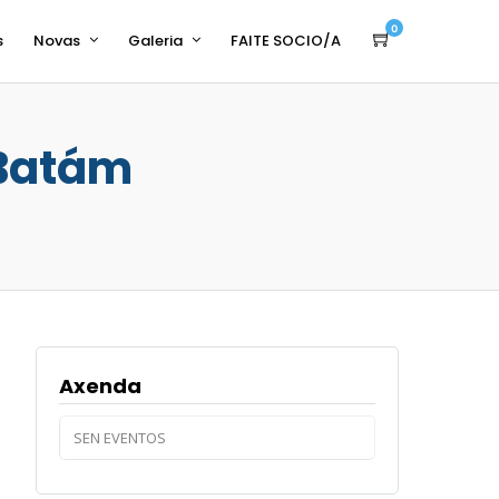
0
s
Novas
Galeria
FAITE SOCIO/A
 Batám
Axenda
SEN EVENTOS