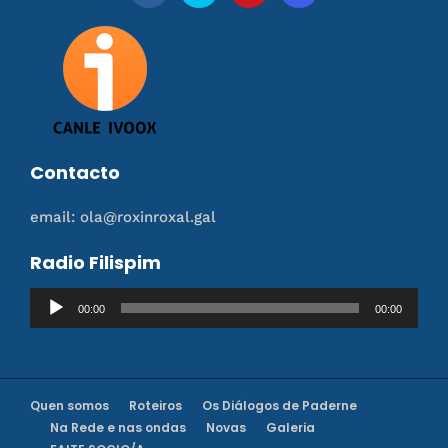
Contacto
email: ola@roxinroxal.gal
Radio Filispim
Reproductor
00:00
00:00
de
audio
Quen somos
Roteiros
Os Diálogos de Paderne
Na Rede e nas ondas
Novas
Galeria