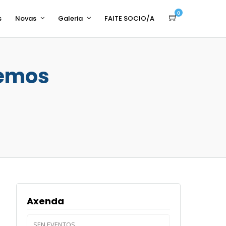
0
s
Novas
Galeria
FAITE SOCIO/A
remos
Axenda
SEN EVENTOS