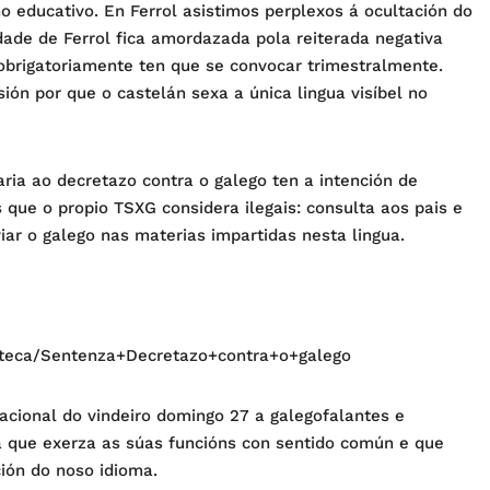
 educativo. En Ferrol asistimos perplexos á ocultación do
edade de Ferrol fica amordazada pola reiterada negativa
obrigatoriamente ten que se convocar trimestralmente.
ión por que o castelán sexa a única lingua visíbel no
aria ao decretazo contra o galego ten a intención de
 que o propio TSXG considera ilegais: consulta aos pais e
iar o galego nas materias impartidas nesta lingua.
ateca/Sentenza+Decretazo+contra+o+galego
cional do vindeiro domingo 27 a galegofalantes e
a que exerza as súas funcións con sentido común e que
ión do noso idioma.