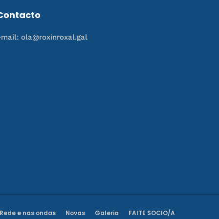
Contacto
email: ola@roxinroxal.gal
Rede e nas ondas
Novas
Galeria
FAITE SOCIO/A