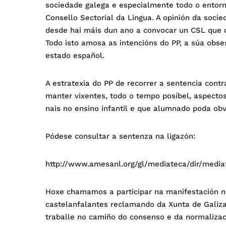
sociedade galega e especialmente todo o entorno
Consello Sectorial da Lingua. A opinión da soci
desde hai máis dun ano a convocar un CSL que 
Todo isto amosa as intencións do PP, a súa obses
estado español.
A estratexia do PP de recorrer a sentencia contr
manter vixentes, todo o tempo posíbel, aspectos
nais no ensino infantil e que alumnado poda obv
Pódese consultar a sentenza na ligazón:
http://www.amesanl.org/gl/mediateca/dir/medi
Hoxe chamamos a participar na manifestación na
castelanfalantes reclamando da Xunta de Galiz
traballe no camiño do consenso e da normalizac