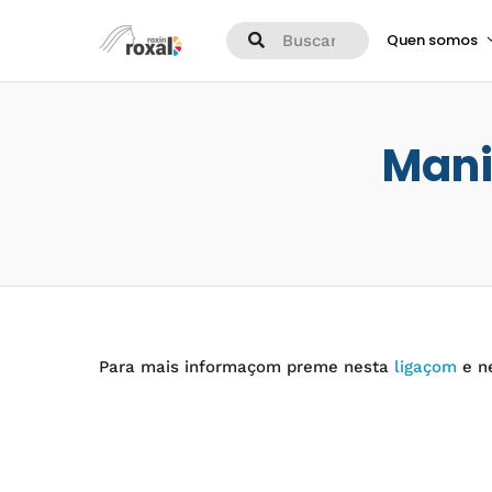
Quen somos
Mani
Para mais informaçom preme nesta
ligaçom
e n