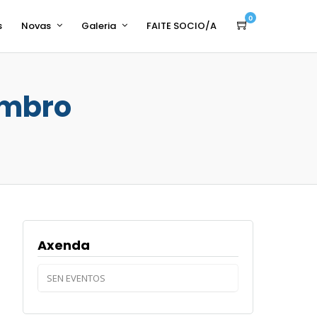
0
s
Novas
Galeria
FAITE SOCIO/A
embro
Axenda
SEN EVENTOS