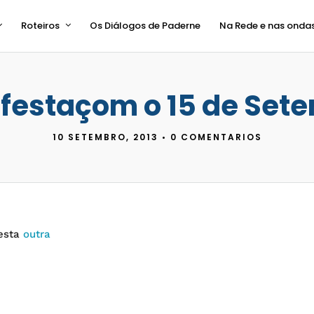
Roteiros
Os Diálogos de Paderne
Na Rede e nas onda
festaçom o 15 de Set
10 SETEMBRO, 2013
•
0 COMENTARIOS
esta
outra