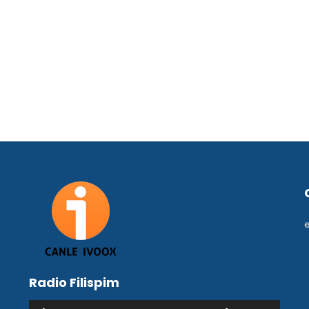
Radio Filispim
Reproductor
Utiliza