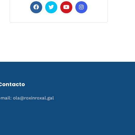
Contacto
email: ola@roxinroxal.gal