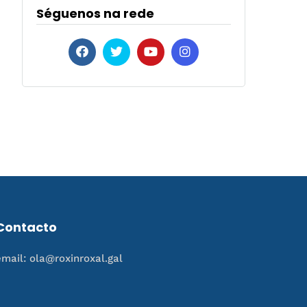
Séguenos na rede
Contacto
email: ola@roxinroxal.gal