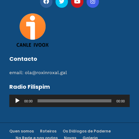
Contacto
email: ola@roxinroxal.gal
Radio Filispim
Reproductor
00:00
00:00
de
audio
Quen somos
Roteiros
Os Diálogos de Paderne
Na Rede e nas ondas
Novas
Galeria