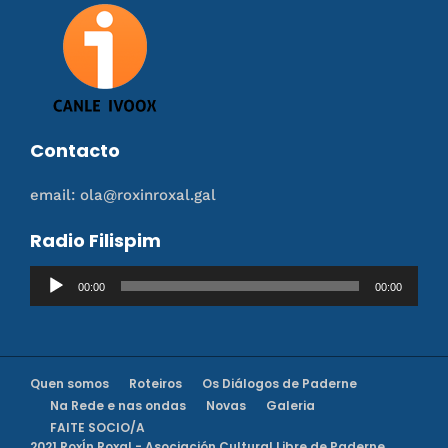
Contacto
email: ola@roxinroxal.gal
Radio Filispim
Reproductor
00:00
00:00
de
audio
Quen somos
Roteiros
Os Diálogos de Paderne
Na Rede e nas ondas
Novas
Galeria
FAITE SOCIO/A
2021 RoxÍn Roxal - Asociación Cultural Libre de Paderne