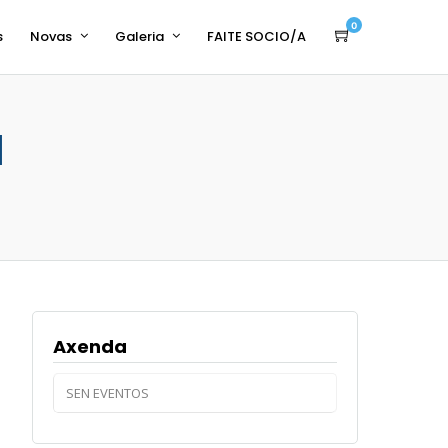
0
s
Novas
Galeria
FAITE SOCIO/A
l
Axenda
SEN EVENTOS