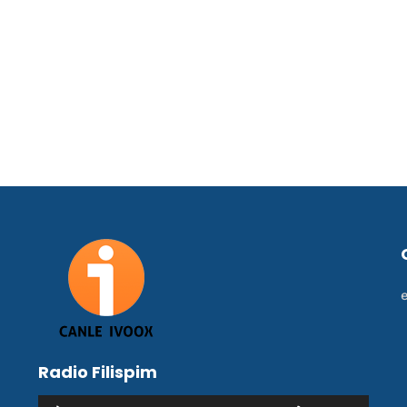
Radio Filispim
Reproductor
Utiliza