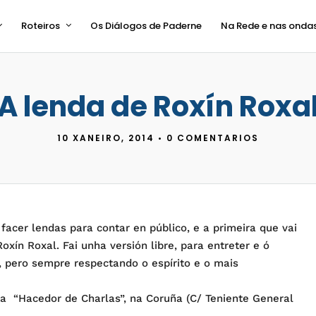
Roteiros
Os Diálogos de Paderne
Na Rede e nas onda
A lenda de Roxín Roxa
10 XANEIRO, 2014
•
0 COMENTARIOS
acer lendas para contar en público, e a primeira que vai
oxín Roxal. Fai unha versión libre, para entreter e ó
 pero sempre respectando o espírito e o mais
ía “Hacedor de Charlas”, na Coruña (C/ Teniente General