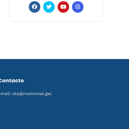
Contacto
email: ola@roxinroxal.gal