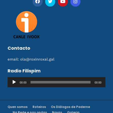
Contacto
email: ola@roxinroxal.gal
Radio Filispim
Reproductor
00:00
00:00
de
audio
Quen somos
Roteiros
Os Diálogos de Paderne
Na Rede e nas ondas
Novas
Galeria