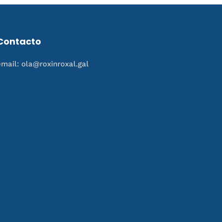
Contacto
email: ola@roxinroxal.gal