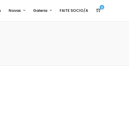
0
s
Novas
Galeria
FAITE SOCIO/A