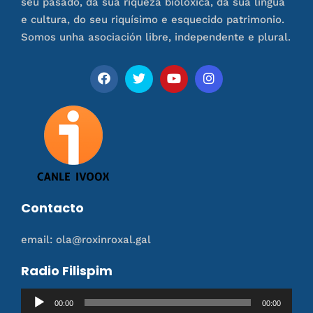
seu pasado, da súa riqueza biolóxica, da súa lingua
e cultura, do seu riquísimo e esquecido patrimonio.
Somos unha asociación libre, independente e plural.
Contacto
email: ola@roxinroxal.gal
Radio Filispim
Reproductor
00:00
00:00