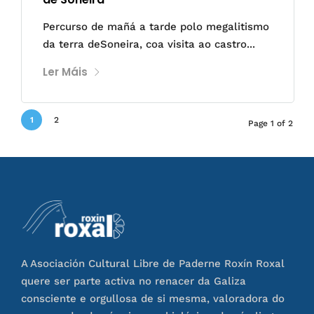
Percurso de mañá a tarde polo megalitismo
da terra deSoneira, coa visita ao castro...
Ler Máis
1
2
Page 1 of 2
A Asociación Cultural Libre de Paderne Roxín Roxal
quere ser parte activa no renacer da Galiza
consciente e orgullosa de si mesma, valoradora do