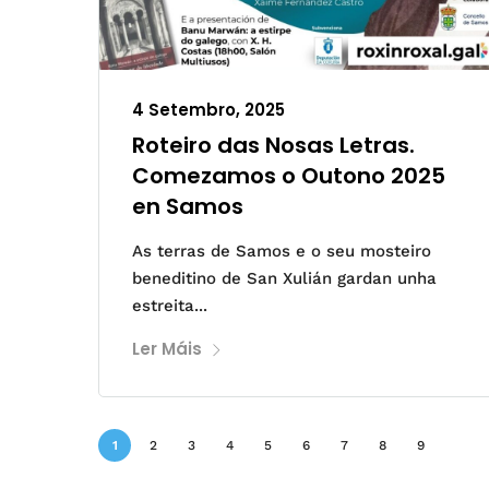
4 Setembro, 2025
Roteiro das Nosas Letras.
Comezamos o Outono 2025
en Samos
As terras de Samos e o seu mosteiro
beneditino de San Xulián gardan unha
estreita...
Ler Máis
1
2
3
4
5
6
7
8
9