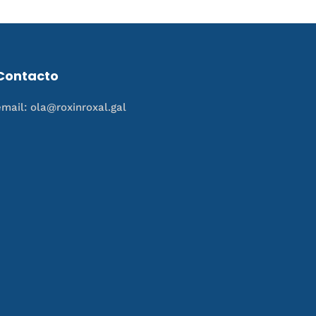
Contacto
email: ola@roxinroxal.gal