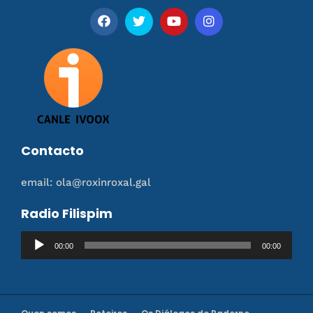
Contacto
email: ola@roxinroxal.gal
Radio Filispim
Reproductor
00:00
00:00
de
audio