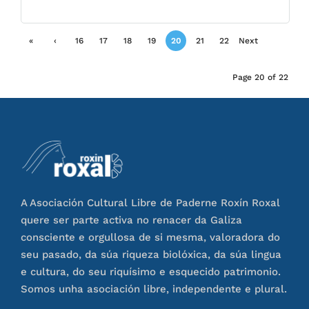
«
‹
16
17
18
19
20
21
22
Next
First
Previ
›
Page 20 of 22
ous
A Asociación Cultural Libre de Paderne Roxín Roxal
quere ser parte activa no renacer da Galiza
consciente e orgullosa de si mesma, valoradora do
seu pasado, da súa riqueza biolóxica, da súa lingua
e cultura, do seu riquísimo e esquecido patrimonio.
Somos unha asociación libre, independente e plural.