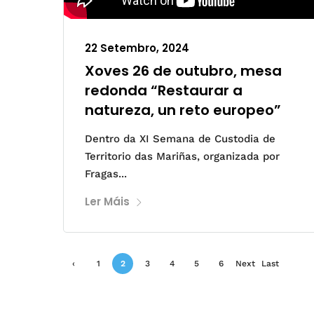
22 Setembro, 2024
Xoves 26 de outubro, mesa
redonda “Restaurar a
natureza, un reto europeo”
Dentro da XI Semana de Custodia de
Territorio das Mariñas, organizada por
Fragas...
Ler Máis
‹
1
2
3
4
5
6
Next
Last
Previ
›
»
ous