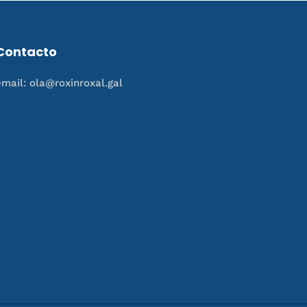
Contacto
email: ola@roxinroxal.gal