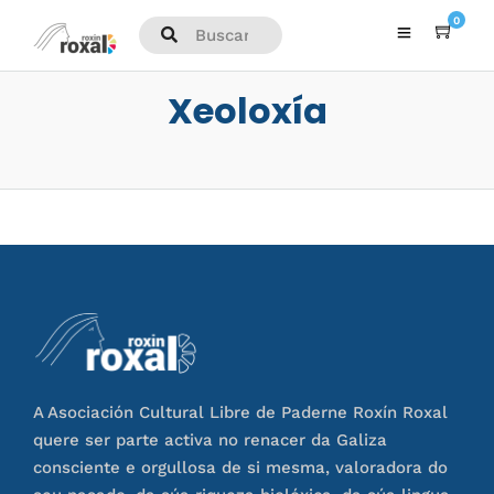
0
Xeoloxía
A Asociación Cultural Libre de Paderne Roxín Roxal
quere ser parte activa no renacer da Galiza
consciente e orgullosa de si mesma, valoradora do