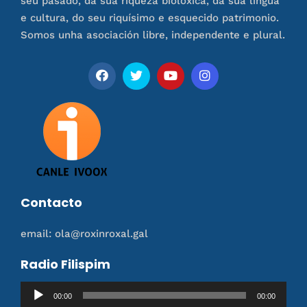
seu pasado, da súa riqueza biolóxica, da súa lingua
e cultura, do seu riquísimo e esquecido patrimonio.
Somos unha asociación libre, independente e plural.
Contacto
email: ola@roxinroxal.gal
Radio Filispim
Reproductor
00:00
00:00
de